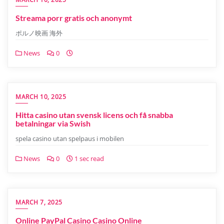
Streama porr gratis och anonymt
ポルノ映画 海外
News
0
MARCH 10, 2025
Hitta casino utan svensk licens och få snabba
betalningar via Swish
spela casino utan spelpaus i mobilen
News
0
1 sec read
MARCH 7, 2025
Online PayPal Casino Casino Online