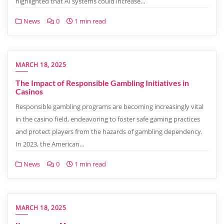
highlighted that AI systems could increase…
News
0
1 min read
MARCH 18, 2025
The Impact of Responsible Gambling Initiatives in
Casinos
Responsible gambling programs are becoming increasingly vital
in the casino field, endeavoring to foster safe gaming practices
and protect players from the hazards of gambling dependency.
In 2023, the American…
News
0
1 min read
MARCH 18, 2025